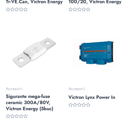
Tr-VE.Can, Victron Energy
100/20, Victron Energy
Rated
Rated
0
0
out
out
of
of
5
5
Accesorii
Accesorii
Sigurante mega-fuse
Victron Lynx Power In
ceramic 300A/80V,
Victron Energy (5buc)
Rated
0
out
Rated
of
0
5
out