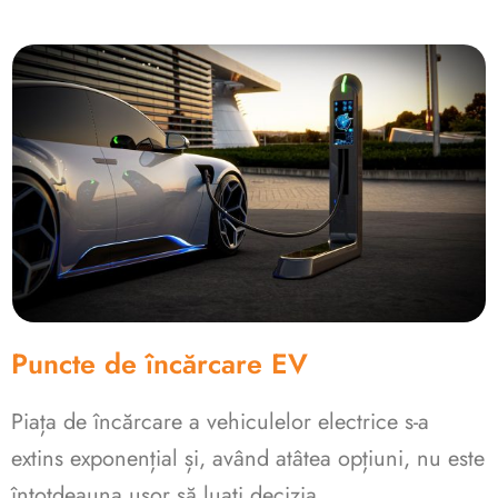
Puncte de încărcare EV
Piața de încărcare a vehiculelor electrice s-a
extins exponențial și, având atâtea opțiuni, nu este
întotdeauna ușor să luați decizia