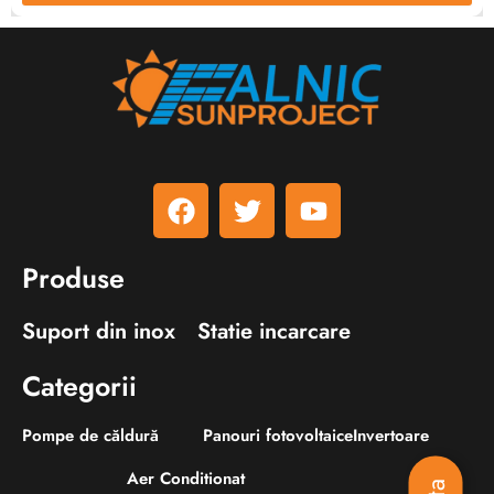
F
T
Y
a
w
o
c
i
u
e
t
t
b
t
u
Produse
o
e
b
o
r
e
Suport din inox
Statie incarcare
k
Categorii
Pompe de căldură
Panouri fotovoltaice
Invertoare
Aer Conditionat