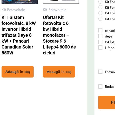
Kit Fot
Kit Fo
Kit Fotovoltaic
Kit Fotovoltaic
Kit Fo
KIT Sistem
Oferta! Kit
Kit Fo
fotovoltaic, 8 kW
fotovoltaic 6
Invertor Hibrid
kw,Hibrid
canadi
trifazat Deye 8
monofazat –
deye
kW + Panouri
Stocare 9,6
Kit fo
Canadian Solar
Lifepo4 6000 de
Lifepo
550W
cicluri
Rated
Rated
0
0
Adaugă in coş
Adaugă in coş
Featur
out
out
of
of
5
5
Reduc
F