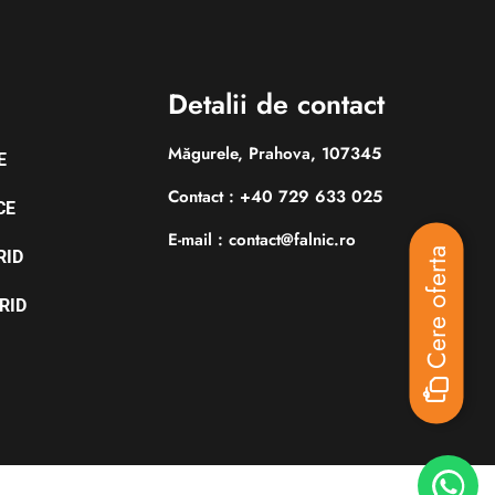
Detalii de contact
Măgurele, Prahova, 107345
E
Contact : +40 729 633 025
CE
E-mail : contact@falnic.ro
Cere oferta
RID
RID