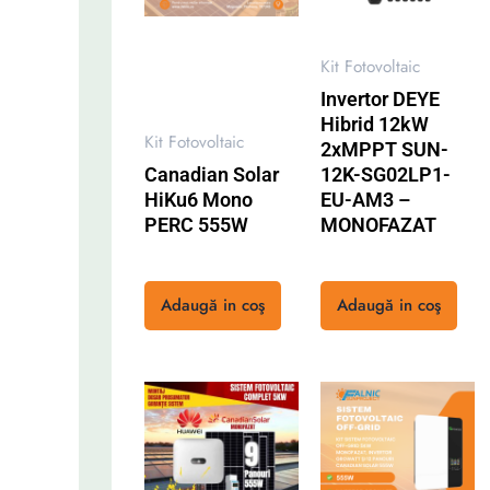
Kit Fotovoltaic
Invertor DEYE
Hibrid 12kW
Kit Fotovoltaic
2xMPPT SUN-
Canadian Solar
12K-SG02LP1-
HiKu6 Mono
EU-AM3 –
PERC 555W
MONOFAZAT
Rated
Rated
0
0
Adaugă in coş
Adaugă in coş
out
out
of
of
5
5