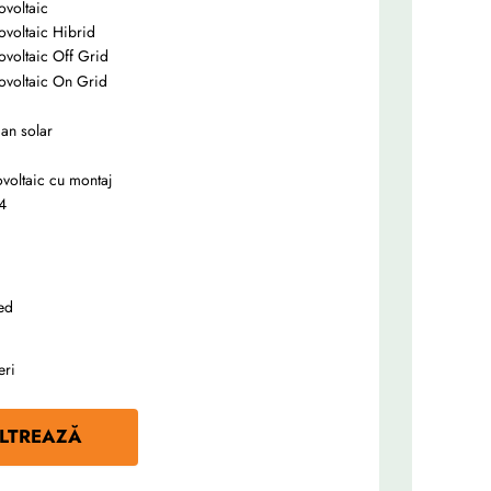
ovoltaic
tovoltaic Hibrid
tovoltaic Off Grid
tovoltaic On Grid
an solar
tovoltaic cu montaj
4
ed
eri
ILTREAZĂ