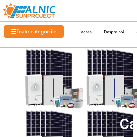
Skip
to
content
Toate categoriile
Acasa
Despre noi
Ca