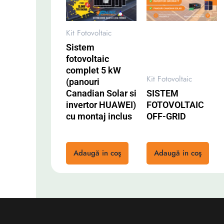
Kit Fotovoltaic
Sistem
fotovoltaic
complet 5 kW
Kit Fotovoltaic
(panouri
Canadian Solar si
SISTEM
invertor HUAWEI)
FOTOVOLTAIC
cu montaj inclus
OFF-GRID
Rated
Rated
0
0
Adaugă in coş
Adaugă in coş
out
out
of
of
5
5