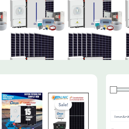
Sale!
Sortează p